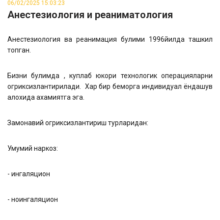
06/02/2025 15:03:23
Анестезиология и реаниматология
Анестезиология ва реанимация булими 1996йилда ташкил
топган.
Бизни булимда , куплаб юкори технологик операцияларни
огриксизлантирилади. Хар бир беморга индивидуал ёндашув
алохида ахамиятга эга.
Замонавий огриксизлантириш турларидан:
Умумий наркоз:
- ингаляцион
- ноингаляцион