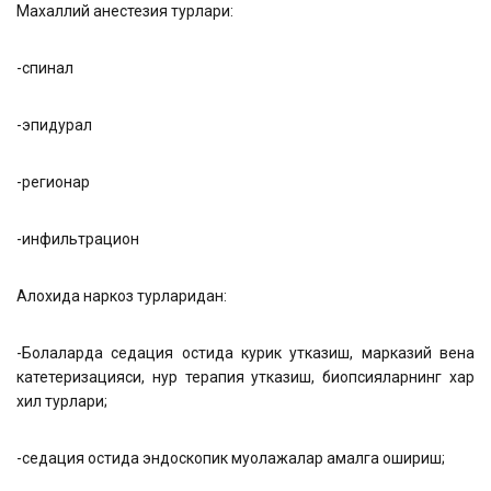
Махаллий анестезия турлари:
-спинал
-эпидурал
-регионар
-инфильтрацион
Алохида наркоз турларидан:
-Болаларда седация остида курик утказиш, марказий вена
катетеризацияси, нур терапия утказиш, биопсияларнинг хар
хил турлари;
-седация остида эндоскопик муолажалар амалга ошириш;