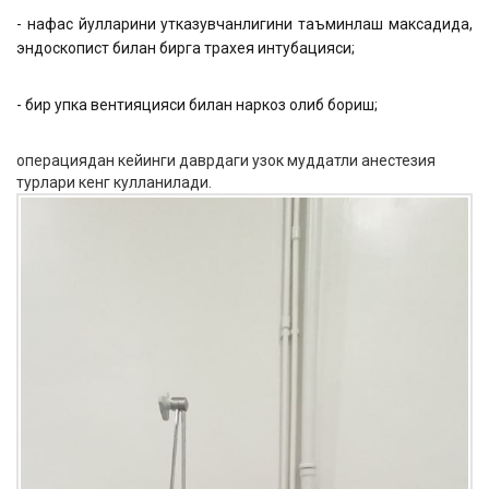
- нафас йулларини утказувчанлигини таъминлаш максадида,
эндоскопист билан бирга трахея интубацияси;
- бир упка вентияцияси билан наркоз олиб бориш;
операциядан кейинги даврдаги узок муддатли анестезия
турлари кенг кулланилади.