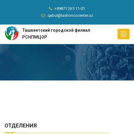
+99871 267-11-01
qabul@tashoncocenter.uz
Ташкентский городской филиал
Toggle
РСНПМЦОР
naviga
ОТДЕЛЕНИЯ