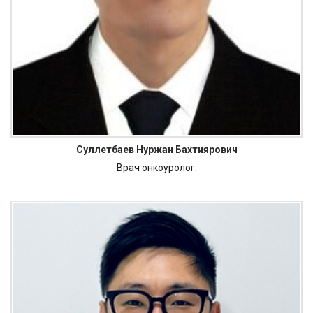
Суллетбаев Нуржан Бахтиярович
Врач онкоуролог.