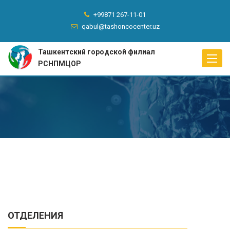
+99871 267-11-01
qabul@tashoncocenter.uz
Ташкентский городской филиал
Toggle
РСНПМЦОР
naviga
ОТДЕЛЕНИЯ