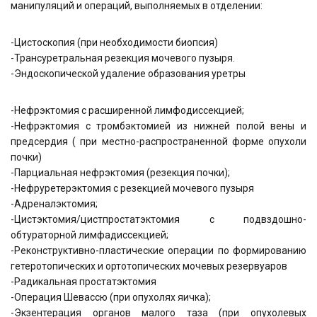
манипуляций и операций, выполняемых в отделении:
-Цистоскопия (при необходимости биопсия)
-Трансуретральная резекция мочевого пузыря.
-Эндоскопической удаление образования уретры
-Нефрэктомия с расширенной лимфодиссекцией;
-Нефрэктомия с тромбэктомией из нижней полой вены и
предсердия ( при местно-распространенной форме опухоли
почки)
-Парциальная нефрэктомия (резекция почки);
-Нефруретерэктомия с резекцией мочевого пузыря
-Адреналэктомия;
-Цистэктомия/цистпростатэктомия с подвздошно-
обтураторной лимфадиссекцией;
-Реконструктивно-пластические операции по формированию
гетеротопических и ортотопических мочевых резервуаров
-Радикальная простатэктомия
-Операция Шевассю (при опухолях яичка);
-Экзентерация органов малого таза (при опухолевых