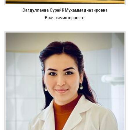
Сагдуллаева Сурайё Мухаммадназировна
Врач химиотерапевт