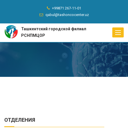
+99871 267-11-01
qabul@tashoncocenter.uz
Ташкентский городской филиал
Toggle
РСНПМЦОР
naviga
ОТДЕЛЕНИЯ