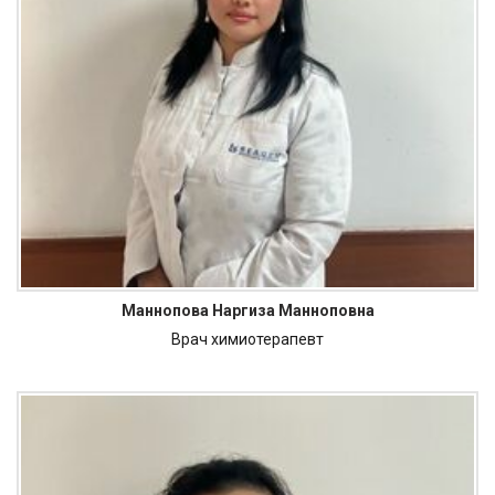
Маннопова Наргиза Манноповна
Врач химиотерапевт