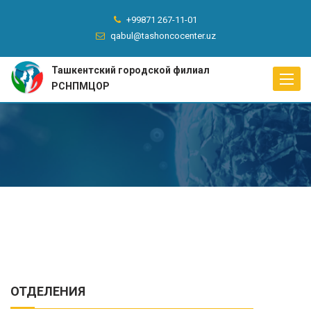
+99871 267-11-01
qabul@tashoncocenter.uz
Ташкентский городской филиал
Toggle
РСНПМЦОР
naviga
ОТДЕЛЕНИЯ