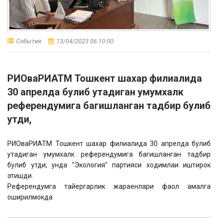
События
13/04/2023 06:10:00
РИОваРИАТМ Тошкент шахар филиалида
30 апрелда булиб утадиган умумхалк
референдумига багишланган тадбир булиб
утди,
РИОваРИАТМ Тошкент шахар филиалида 30 апрелда булиб
утадиган умумхалк референдумига багишланган тадбир
булиб утди, унда "Экология" партияси ходимлаи иштирок
этишди.
Референдумга тайергарлик жараенлари фаол амалга
оширилмокда