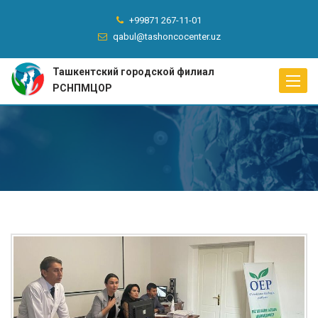
+99871 267-11-01
qabul@tashoncocenter.uz
Ташкентский городской филиал
Toggle
РСНПМЦОР
naviga