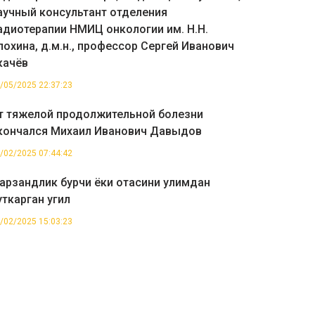
аучный консультант отделения
адиотерапии НМИЦ онкологии им. Н.Н.
лохина, д.м.н., профессор Сергей Иванович
качёв
/05/2025 22:37:23
т тяжелой продолжительной болезни
кончался Михаил Иванович Давыдов
/02/2025 07:44:42
арзандлик бурчи ёки отасини улимдан
уткарган угил
/02/2025 15:03:23