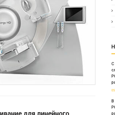
Н
С
с
Р
р
05
В
Р
ивание для линейного
р