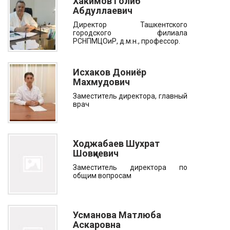
Хакимов Голиб
Абдуллаевич
Директор Ташкентского
городского филиала
РСНПМЦОиР, д.м.н., профессор.
Исхаков Дониёр
Махмудович
Заместитель директора, главный
врач
Ходжабаев Шухрат
Шовқиевич
Заместитель директора по
общим вопросам
Усманова Матлюба
Аскаровна