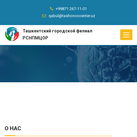
+99871 267-11-01
qabul@tashoncocenter.uz
Ташкентский городской филиал
Toggle
РСНПМЦОР
naviga
О НАС