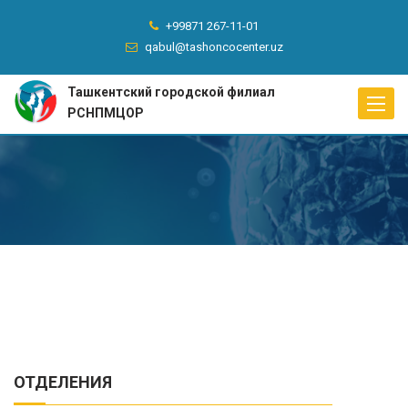
+99871 267-11-01
qabul@tashoncocenter.uz
Ташкентский городской филиал
Toggle
РСНПМЦОР
naviga
ОТДЕЛЕНИЯ