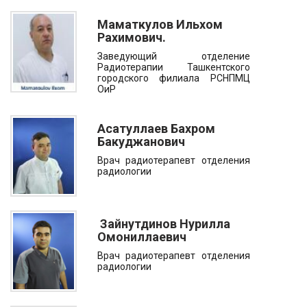
Маматкулов Ильхом
Рахимович.
Заведующий отделение
Радиотерапии Ташкентского
городского филиала РСНПМЦ
ОиР
Асатуллаев Бахром
Бакуджанович
Врач радиотерапевт отделения
радиологии
Зайнутдинов Нурилла
Омониллаевич
Врач радиотерапевт отделения
радиологии