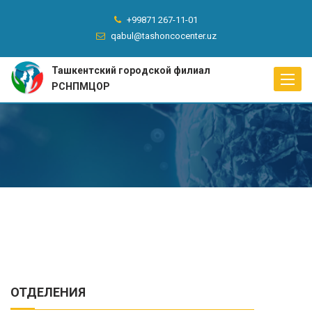
+99871 267-11-01
qabul@tashoncocenter.uz
Ташкентский городской филиал
Toggle
РСНПМЦОР
naviga
ОТДЕЛЕНИЯ