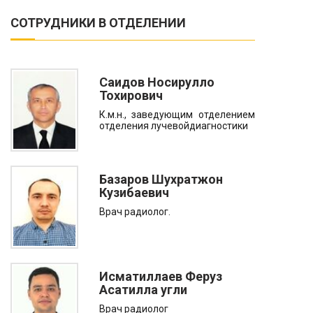
СОТРУДНИКИ В ОТДЕЛЕНИИ
Саидов Носирулло
Тохирович
К.м.н., заведующим отделением
отделения лучевойдиагностики
Базаров Шухратжон
Кузибаевич
Врач радиолог.
Исматиллаев Феруз
Асатилла угли
Врач радиолог